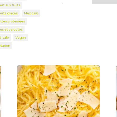
rt aux fruits
erts glacés
Mexicain
ttes protéinées
es et veloutés
é-salé
Vegan
tarien