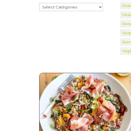
Desse
Dess
Rece
Soup
Sucr
Végé