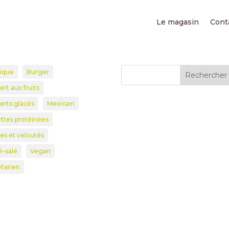
Le magasin
Cont
tique
Burger
Rechercher
rt aux fruits
erts glacés
Mexicain
ttes protéinées
es et veloutés
é-salé
Vegan
tarien